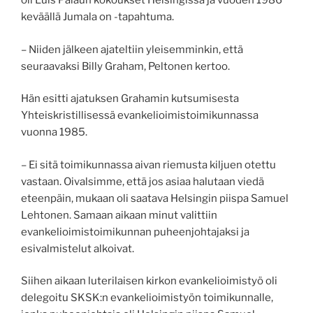
oli Luis Palaun kokoukset Helsingissä ja vuoden 1986
keväällä Jumala on -tapahtuma.
– Niiden jälkeen ajateltiin yleisemminkin, että
seuraavaksi Billy Graham, Peltonen kertoo.
Hän esitti ajatuksen Grahamin kutsumisesta
Yhteiskristillisessä evankelioimistoimikunnassa
vuonna 1985.
– Ei sitä toimikunnassa aivan riemusta kiljuen otettu
vastaan. Oivalsimme, että jos asiaa halutaan viedä
eteenpäin, mukaan oli saatava Helsingin piispa Samuel
Lehtonen. Samaan aikaan minut valittiin
evankelioimistoimikunnan puheenjohtajaksi ja
esivalmistelut alkoivat.
Siihen aikaan luterilaisen kirkon evankelioimistyö oli
delegoitu SKSK:n evankelioimistyön toimikunnalle,