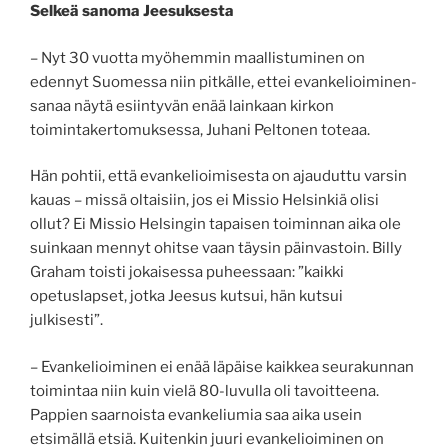
Selkeä sanoma Jeesuksesta
– Nyt 30 vuotta myöhemmin maallistuminen on
edennyt Suomessa niin pitkälle, ettei evankelioiminen-
sanaa näytä esiintyvän enää lainkaan kirkon
toimintakertomuksessa, Juhani Peltonen toteaa.
Hän pohtii, että evankelioimisesta on ajauduttu varsin
kauas – missä oltaisiin, jos ei Missio Helsinkiä olisi
ollut? Ei Missio Helsingin tapaisen toiminnan aika ole
suinkaan mennyt ohitse vaan täysin päinvastoin. Billy
Graham toisti jokaisessa puheessaan: ”kaikki
opetuslapset, jotka Jeesus kutsui, hän kutsui
julkisesti”.
– Evankelioiminen ei enää läpäise kaikkea seurakunnan
toimintaa niin kuin vielä 80-luvulla oli tavoitteena.
Pappien saarnoista evankeliumia saa aika usein
etsimällä etsiä. Kuitenkin juuri evankelioiminen on