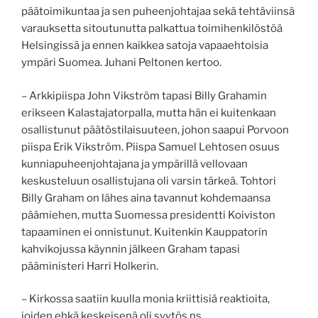
päätoimikuntaa ja sen puheenjohtajaa sekä tehtäviinsä
varauksetta sitoutunutta palkattua toimihenkilöstöä
Helsingissä ja ennen kaikkea satoja vapaaehtoisia
ympäri Suomea. Juhani Peltonen kertoo.
– Arkkipiispa John Vikström tapasi Billy Grahamin
erikseen Kalastajatorpalla, mutta hän ei kuitenkaan
osallistunut päätöstilaisuuteen, johon saapui Porvoon
piispa Erik Vikström. Piispa Samuel Lehtosen osuus
kunniapuheenjohtajana ja ympärillä vellovaan
keskusteluun osallistujana oli varsin tärkeä. Tohtori
Billy Graham on lähes aina tavannut kohdemaansa
päämiehen, mutta Suomessa presidentti Koiviston
tapaaminen ei onnistunut. Kuitenkin Kauppatorin
kahvikojussa käynnin jälkeen Graham tapasi
pääministeri Harri Holkerin.
– Kirkossa saatiin kuulla monia kriittisiä reaktioita,
joiden ehkä keskeisenä oli syytös ns.