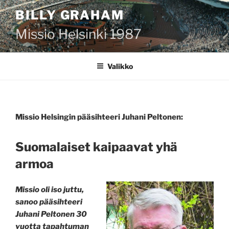
Siirry
BILLY GRAHAM
sisältöön
Missio Helsinki 1987
Valikko
Missio Helsingin pääsihteeri Juhani Peltonen:
Suomalaiset kaipaavat yhä
armoa
Missio oli iso juttu,
sanoo pääsihteeri
Juhani Peltonen 30
vuotta tapahtuman