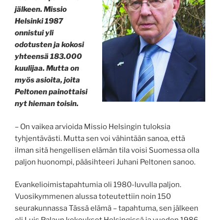
jälkeen. Missio
Helsinki 1987
onnistui yli
odotusten ja kokosi
yhteensä 183.000
kuulijaa. Mutta on
myös asioita, joita
Peltonen painottaisi
nyt hieman toisin.
– On vaikea arvioida Missio Helsingin tuloksia
tyhjentävästi. Mutta sen voi vähintään sanoa, että
ilman sitä hengellisen elämän tila voisi Suomessa olla
paljon huonompi, pääsihteeri Juhani Peltonen sanoo.
Evankelioimistapahtumia oli 1980-luvulla paljon.
Vuosikymmenen alussa toteutettiin noin 150
seurakunnassa Tässä elämä – tapahtuma, sen jälkeen