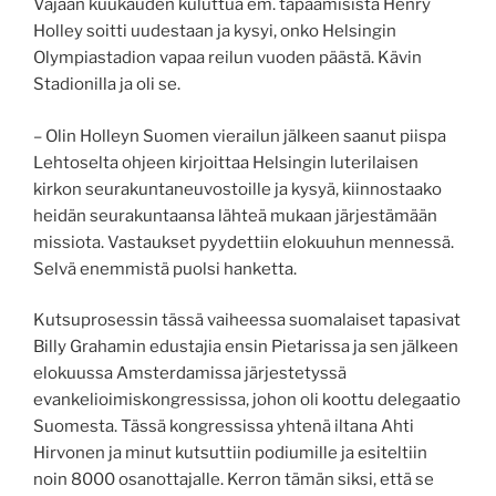
Vajaan kuukauden kuluttua em. tapaamisista Henry
Holley soitti uudestaan ja kysyi, onko Helsingin
Olympiastadion vapaa reilun vuoden päästä. Kävin
Stadionilla ja oli se.
– Olin Holleyn Suomen vierailun jälkeen saanut piispa
Lehtoselta ohjeen kirjoittaa Helsingin luterilaisen
kirkon seurakuntaneuvostoille ja kysyä, kiinnostaako
heidän seurakuntaansa lähteä mukaan järjestämään
missiota. Vastaukset pyydettiin elokuuhun mennessä.
Selvä enemmistä puolsi hanketta.
Kutsuprosessin tässä vaiheessa suomalaiset tapasivat
Billy Grahamin edustajia ensin Pietarissa ja sen jälkeen
elokuussa Amsterdamissa järjestetyssä
evankelioimiskongressissa, johon oli koottu delegaatio
Suomesta. Tässä kongressissa yhtenä iltana Ahti
Hirvonen ja minut kutsuttiin podiumille ja esiteltiin
noin 8000 osanottajalle. Kerron tämän siksi, että se