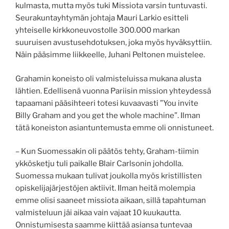
kulmasta, mutta myös tuki Missiota varsin tuntuvasti.
Seurakuntayhtymän johtaja Mauri Larkio esitteli
yhteiselle kirkkoneuvostolle 300.000 markan
suuruisen avustusehdotuksen, joka myös hyväksyttiin.
Näin pääsimme liikkeelle, Juhani Peltonen muistelee.
Grahamin koneisto oli valmisteluissa mukana alusta
lähtien. Edellisenä vuonna Pariisin mission yhteydessä
tapaamani pääsihteeri totesi kuvaavasti ”You invite
Billy Graham and you get the whole machine”. Ilman
tätä koneiston asiantuntemusta emme oli onnistuneet.
– Kun Suomessakin oli päätös tehty, Graham-tiimin
ykkösketju tuli paikalle Blair Carlsonin johdolla.
Suomessa mukaan tulivat joukolla myös kristillisten
opiskelijajärjestöjen aktiivit. Ilman heitä molempia
emme olisi saaneet missiota aikaan, sillä tapahtuman
valmisteluun jäi aikaa vain vajaat 10 kuukautta.
Onnistumisesta saamme kiittää asiansa tuntevaa