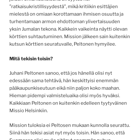
”ratkaisukristillisyydestä”, mikä kritiikin esittäjien
mielestä on omiaan korottamaan ihmisen osuutta ja
turhentamaan armon ehdottoman ylivertaisuuden
yksin Jumalan tekona. Kaikkein vaikeinta näytti olevan
körttien suhtautuminen. Mission jälkeen sain kuitenkin
kutsun körttien seuratuvalle, Peltonen hymyilee.
Mitä tekisin toisin?
Juhani Peltonen sanoo, että jos hänellä olisi nyt
edessään sama tehtävä, hän keskittyisi enemmän
pääkaupunkiseutuun eikä niin paljon koko maahan.
Hieman pidempi valmisteluaika olisi myös hyväksi.
Kaikkiaan Peltonen on kuitenkin edelleen tyytyväinen
Missio Helsinkiin.
Mission tuloksia ei Peltosen mukaan kunnolla seurattu.
Siinä hän tekisi asiat nyt myös toisin. Hän sanoo, että