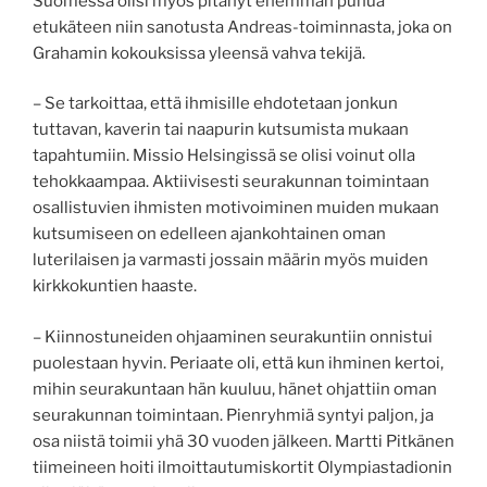
Suomessa olisi myös pitänyt enemmän puhua
etukäteen niin sanotusta Andreas-toiminnasta, joka on
Grahamin kokouksissa yleensä vahva tekijä.
– Se tarkoittaa, että ihmisille ehdotetaan jonkun
tuttavan, kaverin tai naapurin kutsumista mukaan
tapahtumiin. Missio Helsingissä se olisi voinut olla
tehokkaampaa. Aktiivisesti seurakunnan toimintaan
osallistuvien ihmisten motivoiminen muiden mukaan
kutsumiseen on edelleen ajankohtainen oman
luterilaisen ja varmasti jossain määrin myös muiden
kirkkokuntien haaste.
– Kiinnostuneiden ohjaaminen seurakuntiin onnistui
puolestaan hyvin. Periaate oli, että kun ihminen kertoi,
mihin seurakuntaan hän kuuluu, hänet ohjattiin oman
seurakunnan toimintaan. Pienryhmiä syntyi paljon, ja
osa niistä toimii yhä 30 vuoden jälkeen. Martti Pitkänen
tiimeineen hoiti ilmoittautumiskortit Olympiastadionin