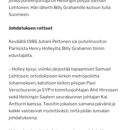
jonka puheenjohtaja oli Helsingin piispa Samuel
Lehtonen. Hän lähetti Billy Grahamille kutsun tulla
Suomeen.
Johdatuksen rattaat
Keväällä 1986 Juhani Peltonen sai puhelinsoiton
Pariisista Henry Holleylta, Billy Grahamin tiimin
edustajalta.
– Holley kysyi, voinko järjestää tapaamiset Samuel
Lehtosen, ortodoksisen kirkon metropoliitta
Johanneksen, katolisen kirkon piispan Paul
Verschurenin ja SYP:n toimitusjohtajan Ahti Hirvosen
sekä Helsingin Saalem seurakunnan johtajan Kai
Antturin kanssa. Tavoitin jokaisen samana päivänä ja
kaikki vastasivat myöntävästi, mitä pidän Jumalan
johdatuksena.