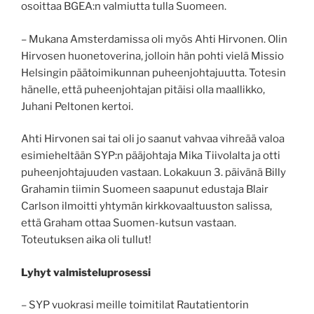
osoittaa BGEA:n valmiutta tulla Suomeen.
– Mukana Amsterdamissa oli myös Ahti Hirvonen. Olin
Hirvosen huonetoverina, jolloin hän pohti vielä Missio
Helsingin päätoimikunnan puheenjohtajuutta. Totesin
hänelle, että puheenjohtajan pitäisi olla maallikko,
Juhani Peltonen kertoi.
Ahti Hirvonen sai tai oli jo saanut vahvaa vihreää valoa
esimieheltään SYP:n pääjohtaja Mika Tiivolalta ja otti
puheenjohtajuuden vastaan. Lokakuun 3. päivänä Billy
Grahamin tiimin Suomeen saapunut edustaja Blair
Carlson ilmoitti yhtymän kirkkovaaltuuston salissa,
että Graham ottaa Suomen-kutsun vastaan.
Toteutuksen aika oli tullut!
Lyhyt valmisteluprosessi
– SYP vuokrasi meille toimitilat Rautatientorin