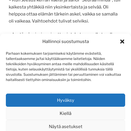
kaikesta yhtäkkiä niin yksinkertaista ja selvää. Oli
helppoa ottaa elämän tärkein askel, vaikka se samalla
oli vaikeaa. Vaihtoehdot tulivat selviksi.
– Jos tämä missio voi auttaa jotakuta samalla tavalla
Hallinnoi suostumusta
saamaan järjestystä elämäänsä niin, että tärkeimmät
elämänkysymykset selviävät, ei tapahtuma ole ollut
Parhaan kokemuksen tarjoamiseksi käytämme evästeitä,
turha.
tallentaaksemme ja/tai käyttääksemme laitetietoja. Näiden
tekniikoiden hyväksyminen antaa meille mahdollisuuden käsitellä
– Olemme tehneet elämämme monimutkaiseksi.
tietoja, kuten selauskäyttäytymistä tai yksilöllisiä tunnuksia tällä
sivustolla. Suostumuksen jättäminen tai peruuttaminen voi vaikuttaa
Monet ovat menneet harhaan. Siksi meidän tarvitsee
haitallisesti tiettyihin ominaisuuksiin ja toimintoihin.
yksilöinä ja kansana löytää tie kotiin Jumalan luo
Jeesuksen Kristuksen kautta. Tätä toivon ja rukoilen,
että Missio Helsinki 1987 voisi myötävaikuttaa siihen.
Hyväksy
Kiellä
Näytä asetukset
Tiet