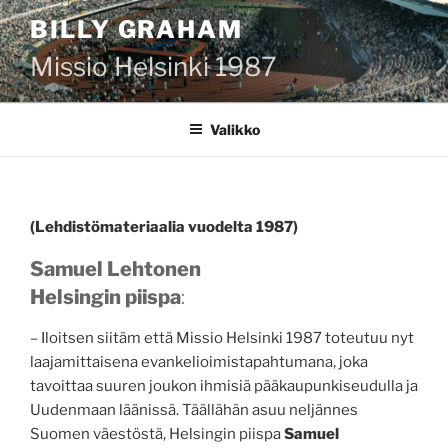
Siirry
BILLY GRAHAM
sisältöön
Missio Helsinki 1987
Valikko
(Lehdistömateriaalia vuodelta 1987)
Samuel Lehtonen
Helsingin piispa
:
– Iloitsen siitäm että Missio Helsinki 1987 toteutuu nyt
laajamittaisena evankelioimistapahtumana, joka
tavoittaa suuren joukon ihmisiä pääkaupunkiseudulla ja
Uudenmaan läänissä. Täällähän asuu neljännes
Suomen väestöstä, Helsingin piispa
Samuel