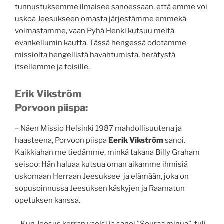
tunnustuksemme ilmaisee sanoessaan, että emme voi
uskoa Jeesukseen omasta järjestämme emmekä
voimastamme, vaan Pyhä Henki kutsuu meitä
evankeliumin kautta. Tässä hengessä odotamme
missiolta hengellistä havahtumista, herätystä
itsellemme ja toisille.
Erik Vikström
Porvoon piispa:
– Näen Missio Helsinki 1987 mahdollisuutena ja
haasteena, Porvoon piispa
Eerik Vikström
sanoi.
Kaikkiahan me tiedämme, minkä takana Billy Graham
seisoo: Hän haluaa kutsua oman aikamme ihmisiä
uskomaan Herraan Jeesuksee ja elämään, joka on
sopusoinnussa Jeesuksen käskyjen ja Raamatun
opetuksen kanssa.
– Kun Jeesus kerran vaelsi ja sanoi ”Seuraa minua”, tuli