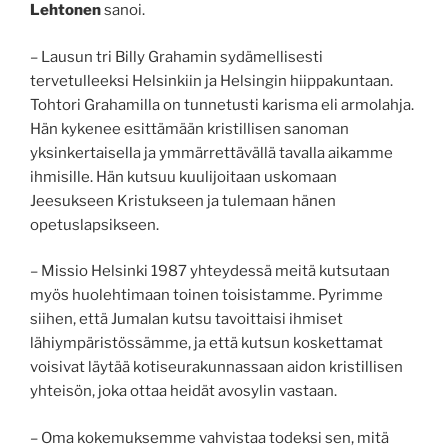
Lehtonen
sanoi.
– Lausun tri Billy Grahamin sydämellisesti
tervetulleeksi Helsinkiin ja Helsingin hiippakuntaan.
Tohtori Grahamilla on tunnetusti karisma eli armolahja.
Hän kykenee esittämään kristillisen sanoman
yksinkertaisella ja ymmärrettävällä tavalla aikamme
ihmisille. Hän kutsuu kuulijoitaan uskomaan
Jeesukseen Kristukseen ja tulemaan hänen
opetuslapsikseen.
– Missio Helsinki 1987 yhteydessä meitä kutsutaan
myös huolehtimaan toinen toisistamme. Pyrimme
siihen, että Jumalan kutsu tavoittaisi ihmiset
lähiympäristössämme, ja että kutsun koskettamat
voisivat läytää kotiseurakunnassaan aidon kristillisen
yhteisön, joka ottaa heidät avosylin vastaan.
– Oma kokemuksemme vahvistaa todeksi sen, mitä